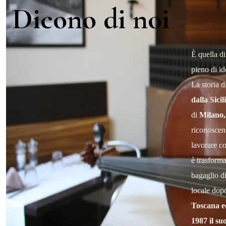
Dicono di noi
È quella di
pieno di id
La storia 
dalla Sicil
di
Milano,
riconoscent
lavorare co
è trasform
bagaglio di
locale dop
Toscana e
1987 il su