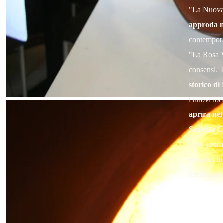
"La Nuova 
approda n
contempora
"La Rosa V
consensi.
storico d
i nuovi lo
aprirà nel
Scaletta C
dopo giorn
semplici in
mediterrane