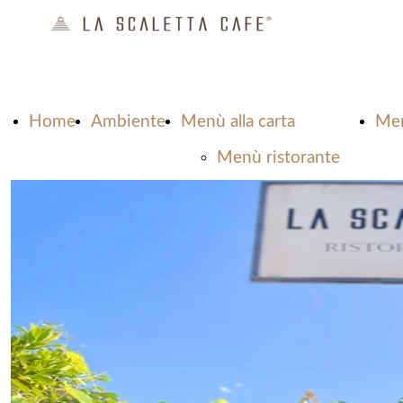
Home
Ambiente
Menù alla carta
Men
Menù ristorante
Menù pizzeria
Beverage
Carta dei Vini
Allergeni